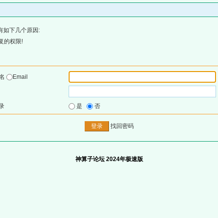
有如下几个原因:
复的权限!
户名
Email
录
是
否
找回密码
神算子论坛 2024年极速版