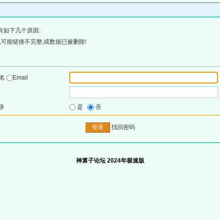
有如下几个原因:
可能链接不完整,或数据已被删除!
户名
Email
录
是
否
找回密码
神算子论坛 2024年极速版