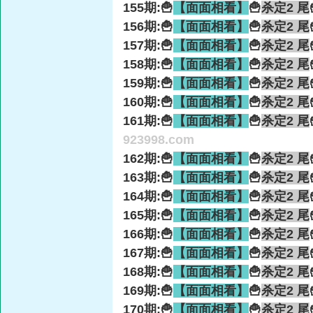
155期:🍟
【面面相看】
🍟
杀定2 尾
156期:🍟
【面面相看】
🍟
杀定2 尾
157期:🍟
【面面相看】
🍟
杀定2 尾
158期:🍟
【面面相看】
🍟
杀定2 尾
159期:🍟
【面面相看】
🍟
杀定2 尾
160期:🍟
【面面相看】
🍟
杀定2 尾
161期:🍟
【面面相看】
🍟
杀定2 尾
923998.com
162期:🍟
【面面相看】
🍟
杀定2 尾
163期:🍟
【面面相看】
🍟
杀定2 尾
164期:🍟
【面面相看】
🍟
杀定2 尾
165期:🍟
【面面相看】
🍟
杀定2 尾
166期:🍟
【面面相看】
🍟
杀定2 尾
167期:🍟
【面面相看】
🍟
杀定2 尾
168期:🍟
【面面相看】
🍟
杀定2 尾
169期:🍟
【面面相看】
🍟
杀定2 尾
170期:🍟
【面面相看】
🍟
杀定2 尾