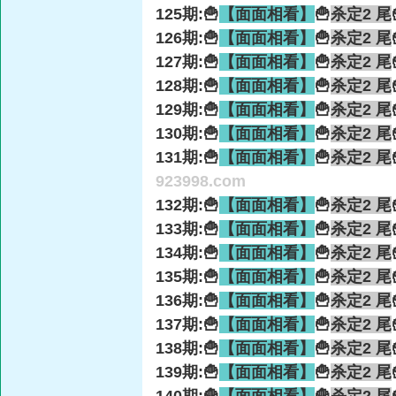
125期:🍟
【面面相看】
🍟
杀定2 尾
126期:🍟
【面面相看】
🍟
杀定2 尾
127期:🍟
【面面相看】
🍟
杀定2 尾
128期:🍟
【面面相看】
🍟
杀定2 尾
129期:🍟
【面面相看】
🍟
杀定2 尾
130期:🍟
【面面相看】
🍟
杀定2 尾
131期:🍟
【面面相看】
🍟
杀定2 尾
923998.com
132期:🍟
【面面相看】
🍟
杀定2 尾
133期:🍟
【面面相看】
🍟
杀定2 尾
134期:🍟
【面面相看】
🍟
杀定2 尾
135期:🍟
【面面相看】
🍟
杀定2 尾
136期:🍟
【面面相看】
🍟
杀定2 尾
137期:🍟
【面面相看】
🍟
杀定2 尾
138期:🍟
【面面相看】
🍟
杀定2 尾
139期:🍟
【面面相看】
🍟
杀定2 尾