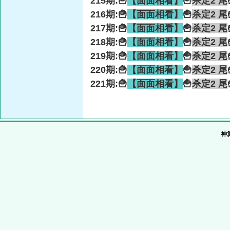
215期:🍟
【面面相看】
🍟
杀定2 尾
216期:🍟
【面面相看】
🍟
杀定2 尾
217期:🍟
【面面相看】
🍟
杀定2 尾
218期:🍟
【面面相看】
🍟
杀定2 尾
219期:🍟
【面面相看】
🍟
杀定2 尾
220期:🍟
【面面相看】
🍟
杀定2 尾
221期:🍟
【面面相看】
🍟
杀定2 尾
神