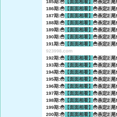
185期:🍟
【面面相看】
🍟
杀定2 尾
186期:🍟
【面面相看】
🍟
杀定2 尾
187期:🍟
【面面相看】
🍟
杀定2 尾
188期:🍟
【面面相看】
🍟
杀定2 尾
189期:🍟
【面面相看】
🍟
杀定2 尾
190期:🍟
【面面相看】
🍟
杀定2 尾
191期:🍟
【面面相看】
🍟
杀定2 尾
923998.com
192期:🍟
【面面相看】
🍟
杀定2 尾
193期:🍟
【面面相看】
🍟
杀定2 尾
194期:🍟
【面面相看】
🍟
杀定2 尾
195期:🍟
【面面相看】
🍟
杀定2 尾
196期:🍟
【面面相看】
🍟
杀定2 尾
197期:🍟
【面面相看】
🍟
杀定2 尾
198期:🍟
【面面相看】
🍟
杀定2 尾
199期:🍟
【面面相看】
🍟
杀定2 尾
200期:🍟
【面面相看】
🍟
杀定2 尾