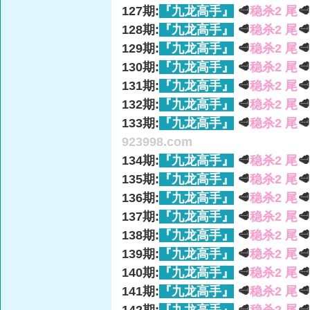
127期:
『九龙高手』
🥩
稳杀2 尾

128期:
『九龙高手』
🥩
稳杀2 尾

129期:
『九龙高手』
🥩
稳杀2 尾

130期:
『九龙高手』
🥩
稳杀2 尾

131期:
『九龙高手』
🥩
稳杀2 尾

132期:
『九龙高手』
🥩
稳杀2 尾

133期:
『九龙高手』
🥩
稳杀2 尾

923998.com
134期:
『九龙高手』
🥩
稳杀2 尾

135期:
『九龙高手』
🥩
稳杀2 尾

136期:
『九龙高手』
🥩
稳杀2 尾

137期:
『九龙高手』
🥩
稳杀2 尾

138期:
『九龙高手』
🥩
稳杀2 尾

139期:
『九龙高手』
🥩
稳杀2 尾

140期:
『九龙高手』
🥩
稳杀2 尾

141期:
『九龙高手』
🥩
稳杀2 尾
