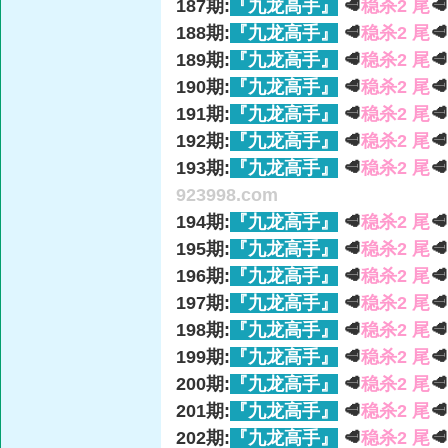
187期:
『九龙高手』
🥩
稳杀2 尾

188期:
『九龙高手』
🥩
稳杀2 尾

189期:
『九龙高手』
🥩
稳杀2 尾

190期:
『九龙高手』
🥩
稳杀2 尾

191期:
『九龙高手』
🥩
稳杀2 尾

192期:
『九龙高手』
🥩
稳杀2 尾

193期:
『九龙高手』
🥩
稳杀2 尾

923998.com
194期:
『九龙高手』
🥩
稳杀2 尾

195期:
『九龙高手』
🥩
稳杀2 尾

196期:
『九龙高手』
🥩
稳杀2 尾

197期:
『九龙高手』
🥩
稳杀2 尾

198期:
『九龙高手』
🥩
稳杀2 尾

199期:
『九龙高手』
🥩
稳杀2 尾

200期:
『九龙高手』
🥩
稳杀2 尾

201期:
『九龙高手』
🥩
稳杀2 尾

202期:
『九龙高手』
🥩
稳杀2 尾
