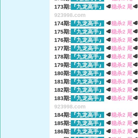
173期:
『九龙高手』
🥩
稳杀2 尾

923998.com
174期:
『九龙高手』
🥩
稳杀2 尾

175期:
『九龙高手』
🥩
稳杀2 尾

176期:
『九龙高手』
🥩
稳杀2 尾

177期:
『九龙高手』
🥩
稳杀2 尾

178期:
『九龙高手』
🥩
稳杀2 尾

179期:
『九龙高手』
🥩
稳杀2 尾

180期:
『九龙高手』
🥩
稳杀2 尾

181期:
『九龙高手』
🥩
稳杀2 尾

182期:
『九龙高手』
🥩
稳杀2 尾

183期:
『九龙高手』
🥩
稳杀2 尾

923998.com
184期:
『九龙高手』
🥩
稳杀2 尾

185期:
『九龙高手』
🥩
稳杀2 尾

186期:
『九龙高手』
🥩
稳杀2 尾
