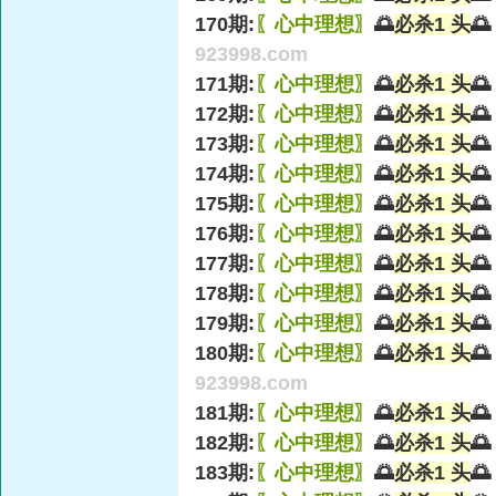
170期:
〖心中理想〗
🌅
必杀1 头

923998.com
171期:
〖心中理想〗
🌅
必杀1 头

172期:
〖心中理想〗
🌅
必杀1 头

173期:
〖心中理想〗
🌅
必杀1 头

174期:
〖心中理想〗
🌅
必杀1 头

175期:
〖心中理想〗
🌅
必杀1 头

176期:
〖心中理想〗
🌅
必杀1 头

177期:
〖心中理想〗
🌅
必杀1 头

178期:
〖心中理想〗
🌅
必杀1 头

179期:
〖心中理想〗
🌅
必杀1 头

180期:
〖心中理想〗
🌅
必杀1 头

923998.com
181期:
〖心中理想〗
🌅
必杀1 头

182期:
〖心中理想〗
🌅
必杀1 头

183期:
〖心中理想〗
🌅
必杀1 头
