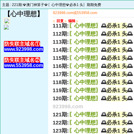
主题 :
221期:💎澳门神算子💎〖心中理想💎必杀1 头〗期期免费
【
心中理想
】
923998.com或553958.com
u
回复
u
编辑
u
111期:
〖心中理想〗
🌅
必杀1 头

112期:
〖心中理想〗
🌅
必杀1 头

113期:
〖心中理想〗
🌅
必杀1 头

防失联主域名①
www.923998.com
114期:
〖心中理想〗
🌅
必杀1 头

115期:
〖心中理想〗
🌅
必杀1 头

防失联主域名②
www.553958.com
116期:
〖心中理想〗
🌅
必杀1 头

117期:
〖心中理想〗
🌅
必杀1 头

118期:
〖心中理想〗
🌅
必杀1 头

119期:
〖心中理想〗
🌅
必杀1 头

120期:
〖心中理想〗
🌅
必杀1 头

923998.com
121期:
〖心中理想〗
🌅
必杀1 头

122期:
〖心中理想〗
🌅
必杀1 头

123期:
〖心中理想〗
🌅
必杀1 头
