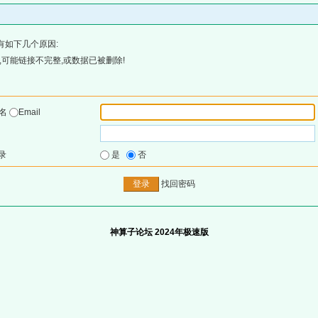
有如下几个原因:
可能链接不完整,或数据已被删除!
户名
Email
录
是
否
找回密码
神算子论坛 2024年极速版