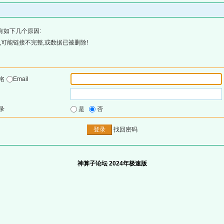
有如下几个原因:
可能链接不完整,或数据已被删除!
户名
Email
录
是
否
找回密码
神算子论坛 2024年极速版