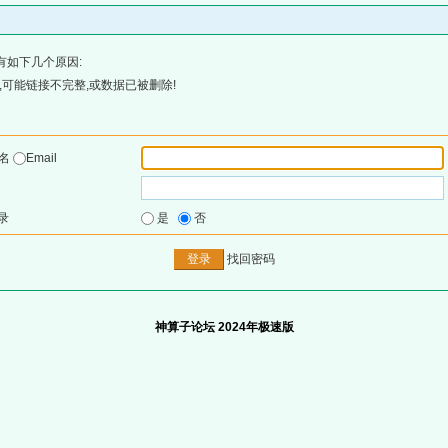
有如下几个原因:
可能链接不完整,或数据已被删除!
户名
Email
录
是
否
找回密码
神算子论坛 2024年极速版