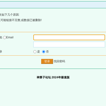
有如下几个原因:
可能链接不完整,或数据已被删除!
户名
Email
录
是
否
找回密码
神算子论坛 2024年极速版