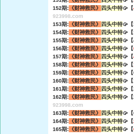
151期:
《财神救民》
四头中特
🥠【
152期:
《财神救民》
四头中特
🥠【
923998.com
153期:
《财神救民》
四头中特
🥠【3
154期:
《财神救民》
四头中特
🥠【1
155期:
《财神救民》
四头中特
🥠【4
156期:
《财神救民》
四头中特
🥠【
157期:
《财神救民》
四头中特
🥠【
158期:
《财神救民》
四头中特
🥠【
159期:
《财神救民》
四头中特
🥠【0
160期:
《财神救民》
四头中特
🥠【1
161期:
《财神救民》
四头中特
🥠【2
162期:
《财神救民》
四头中特
🥠【2
923998.com
163期:
《财神救民》
四头中特
🥠【
164期:
《财神救民》
四头中特
🥠【
165期:
《财神救民》
四头中特
🥠【