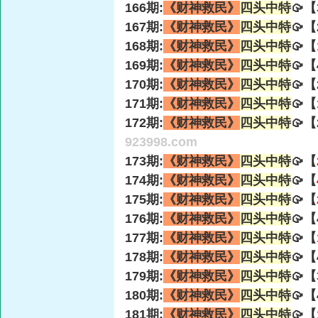
166期:
《财神救民》
四头中特
🥠【
167期:
《财神救民》
四头中特
🥠【2
168期:
《财神救民》
四头中特
🥠【
169期:
《财神救民》
四头中特
🥠【4
170期:
《财神救民》
四头中特
🥠【
171期:
《财神救民》
四头中特
🥠【
172期:
《财神救民》
四头中特
🥠【2
923998.com
173期:
《财神救民》
四头中特
🥠【
174期:
《财神救民》
四头中特
🥠【
175期:
《财神救民》
四头中特
🥠【
176期:
《财神救民》
四头中特
🥠【4
177期:
《财神救民》
四头中特
🥠【
178期:
《财神救民》
四头中特
🥠【4
179期:
《财神救民》
四头中特
🥠【3
180期:
《财神救民》
四头中特
🥠【4
181期:
《财神救民》
四头中特
🥠【