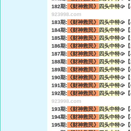
182期:
《财神救民》
四头中特
🥠【
923998.com
183期:
《财神救民》
四头中特
🥠【
184期:
《财神救民》
四头中特
🥠【
185期:
《财神救民》
四头中特
🥠【1
186期:
《财神救民》
四头中特
🥠【
187期:
《财神救民》
四头中特
🥠【4
188期:
《财神救民》
四头中特
🥠【
189期:
《财神救民》
四头中特
🥠【
190期:
《财神救民》
四头中特
🥠【
191期:
《财神救民》
四头中特
🥠【
192期:
《财神救民》
四头中特
🥠【
923998.com
193期:
《财神救民》
四头中特
🥠【
194期:
《财神救民》
四头中特
🥠【
195期:
《财神救民》
四头中特
🥠【