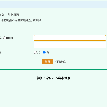
有如下几个原因:
可能链接不完整,或数据已被删除!
户名
Email
录
是
否
找回密码
神算子论坛 2024年极速版