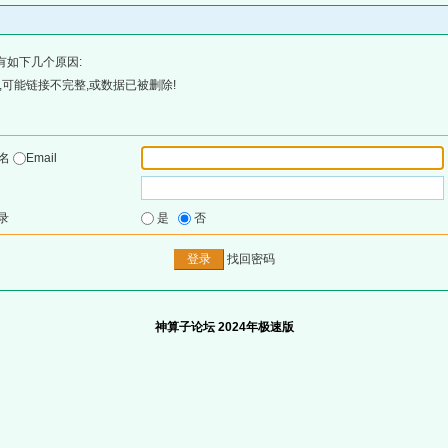
有如下几个原因:
可能链接不完整,或数据已被删除!
户名
Email
录
是
否
找回密码
神算子论坛 2024年极速版