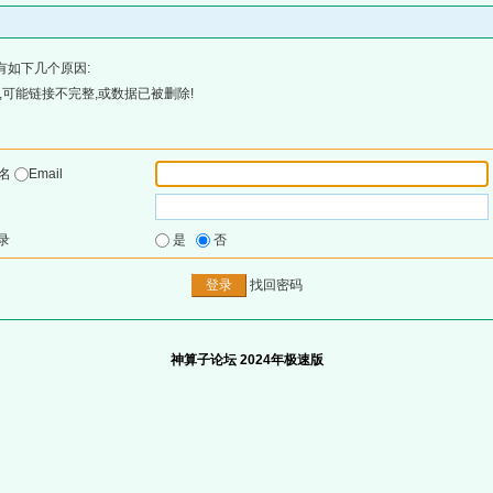
有如下几个原因:
可能链接不完整,或数据已被删除!
户名
Email
录
是
否
找回密码
神算子论坛 2024年极速版