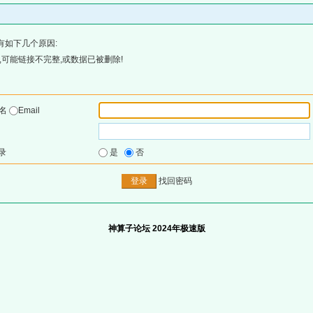
有如下几个原因:
可能链接不完整,或数据已被删除!
户名
Email
录
是
否
找回密码
神算子论坛 2024年极速版