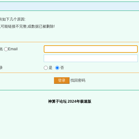
有如下几个原因:
可能链接不完整,或数据已被删除!
户名
Email
录
是
否
找回密码
神算子论坛 2024年极速版