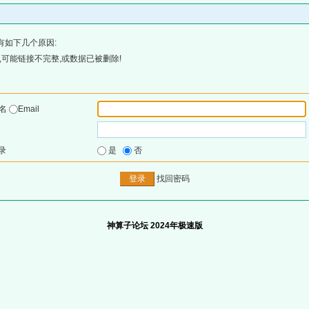
有如下几个原因:
可能链接不完整,或数据已被删除!
户名
Email
录
是
否
找回密码
神算子论坛 2024年极速版