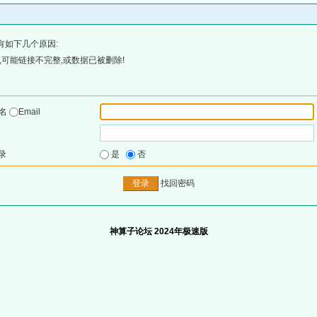
有如下几个原因:
可能链接不完整,或数据已被删除!
户名
Email
录
是
否
找回密码
神算子论坛 2024年极速版