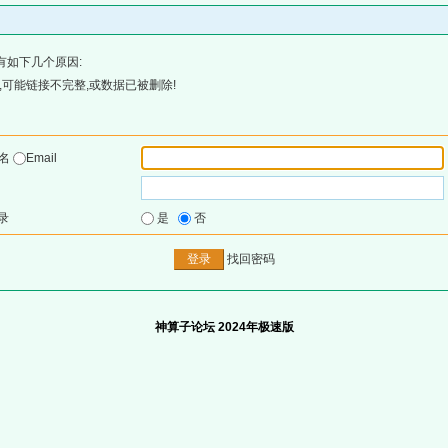
有如下几个原因:
可能链接不完整,或数据已被删除!
户名
Email
录
是
否
找回密码
神算子论坛 2024年极速版