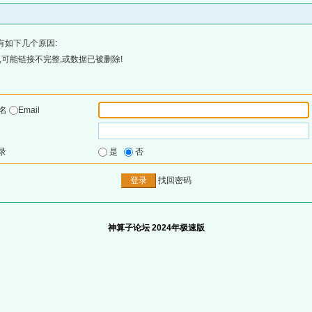
有如下几个原因:
可能链接不完整,或数据已被删除!
户名
Email
录
是
否
找回密码
神算子论坛 2024年极速版