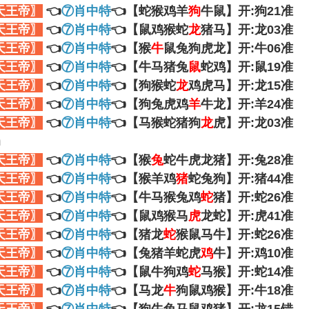
天王帝〗
👈
⑦肖中特
👈【蛇猴鸡羊
狗
牛鼠】开:狗21准
天王帝〗
👈
⑦肖中特
👈【鼠鸡猴蛇
龙
猪马】开:龙03准
天王帝〗
👈
⑦肖中特
👈【猴
牛
鼠兔狗虎龙】开:牛06准
天王帝〗
👈
⑦肖中特
👈【牛马猪兔
鼠
蛇鸡】开:鼠19准
天王帝〗
👈
⑦肖中特
👈【狗猴蛇
龙
鸡虎马】开:龙15准
天王帝〗
👈
⑦肖中特
👈【狗兔虎鸡
羊
牛龙】开:羊24准
天王帝〗
👈
⑦肖中特
👈【马猴蛇猪狗
龙
虎】开:龙03准
m
天王帝〗
👈
⑦肖中特
👈【猴
兔
蛇牛虎龙猪】开:兔28准
天王帝〗
👈
⑦肖中特
👈【猴羊鸡
猪
蛇兔狗】开:猪44准
天王帝〗
👈
⑦肖中特
👈【牛马猴兔鸡
蛇
猪】开:蛇26准
天王帝〗
👈
⑦肖中特
👈【鼠鸡猴马
虎
龙蛇】开:虎41准
天王帝〗
👈
⑦肖中特
👈【猪龙
蛇
猴鼠马牛】开:蛇26准
天王帝〗
👈
⑦肖中特
👈【兔猪羊蛇虎
鸡
牛】开:鸡10准
天王帝〗
👈
⑦肖中特
👈【鼠牛狗鸡
蛇
马猴】开:蛇14准
天王帝〗
👈
⑦肖中特
👈【马龙
牛
狗鼠鸡猴】开:牛18准