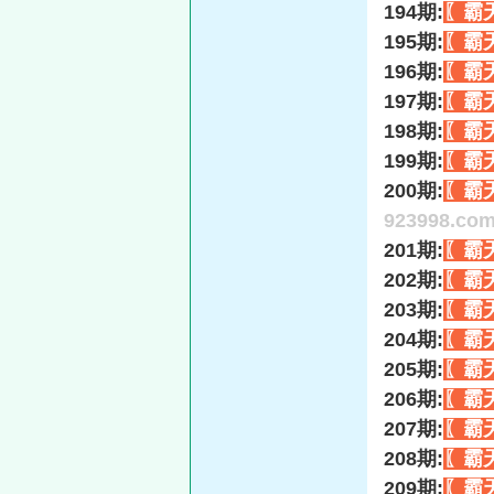
194期:
〖霸
195期:
〖霸
196期:
〖霸
197期:
〖霸
198期:
〖霸
199期:
〖霸
200期:
〖霸
923998.co
201期:
〖霸
202期:
〖霸
203期:
〖霸
204期:
〖霸
205期:
〖霸
206期:
〖霸
207期:
〖霸
208期:
〖霸
209期:
〖霸