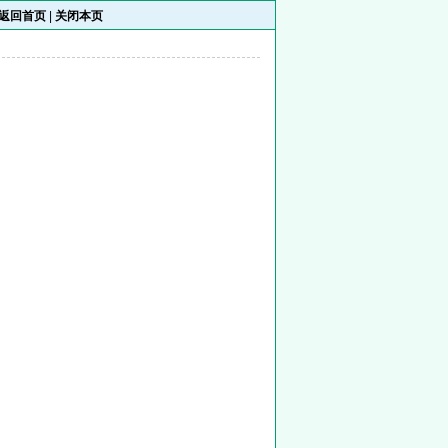
返回首页
|
关闭本页