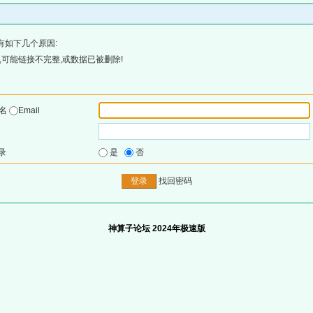
有如下几个原因:
可能链接不完整,或数据已被删除!
户名
Email
录
是
否
找回密码
神算子论坛 2024年极速版