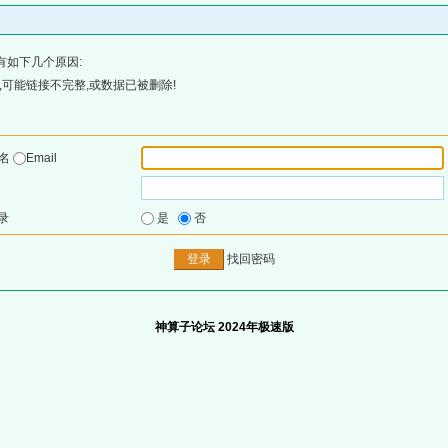
有如下几个原因:
可能链接不完整,或数据已被删除!
户名
Email
录
是
否
找回密码
神算子论坛 2024年极速版