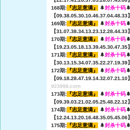
【22.17.41.26.37.05.28.07.45.08
168期:
『志足意满』
🌲
封杀十码

【09.38.05.30.10.46.37.04.48.33
169期:
『志足意满』
🌲
封杀十码

【31.07.38.34.13.23.12.28.44.33
170期:
『志足意满』
🌲
封杀十码

【19.23.05.18.13.39.45.30.47.35
171期:
『志足意满』
🌲
封杀十码

【30.13.15.34.07.35.22.27.19.39
172期:
『志足意满』
🌲
封杀十码

【09.18.28.47.19.14.32.07.21.10
923998.com
173期:
『志足意满』
🌲
封杀十码

【09.39.03.21.02.05.25.48.22.12
174期:
『志足意满』
🌲
封杀十码

【12.24.13.20.16.48.35.05.45.06
175期:
『志足意满』
🌲
封杀十码
