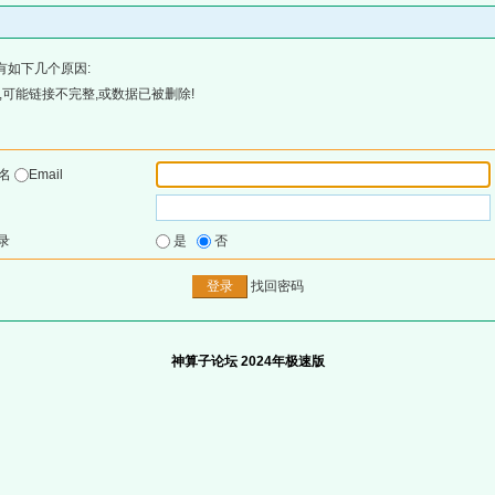
有如下几个原因:
可能链接不完整,或数据已被删除!
户名
Email
录
是
否
找回密码
神算子论坛 2024年极速版