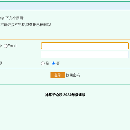
有如下几个原因:
可能链接不完整,或数据已被删除!
户名
Email
录
是
否
找回密码
神算子论坛 2024年极速版