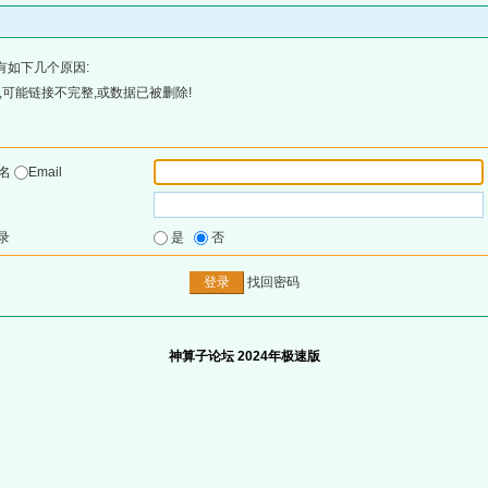
有如下几个原因:
可能链接不完整,或数据已被删除!
户名
Email
录
是
否
找回密码
神算子论坛 2024年极速版