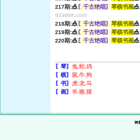
217期:🎪
〖千古绝唱〗
琴棋书画

923998.com
218期:🎪
〖千古绝唱〗
琴棋书画

219期:🎪
〖千古绝唱〗
琴棋书画

220期:🎪
〖千古绝唱〗
琴棋书画

〖琴〗
兔.蛇.鸡
〖棋〗
鼠.牛.狗
〖书〗
虎.龙.马
〖画〗
羊.猴.猪
神