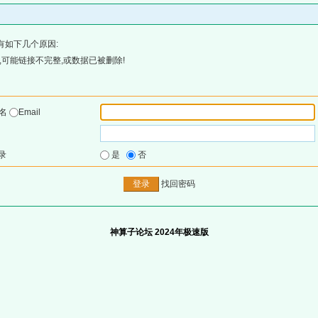
有如下几个原因:
可能链接不完整,或数据已被删除!
户名
Email
录
是
否
找回密码
神算子论坛 2024年极速版