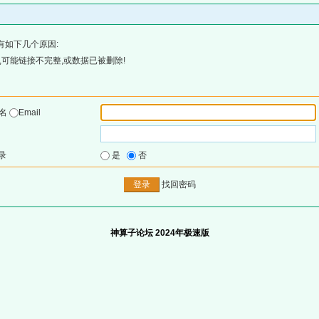
有如下几个原因:
可能链接不完整,或数据已被删除!
户名
Email
录
是
否
找回密码
神算子论坛 2024年极速版