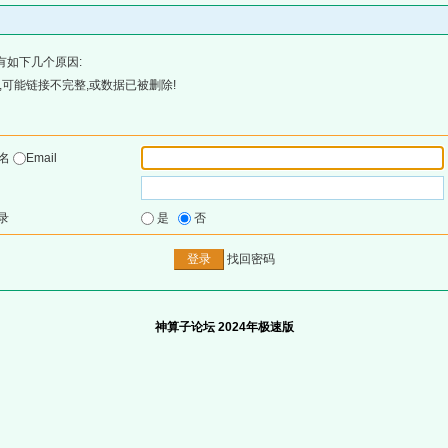
有如下几个原因:
可能链接不完整,或数据已被删除!
户名
Email
录
是
否
找回密码
神算子论坛 2024年极速版