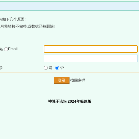
有如下几个原因:
可能链接不完整,或数据已被删除!
户名
Email
录
是
否
找回密码
神算子论坛 2024年极速版