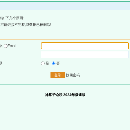
有如下几个原因:
可能链接不完整,或数据已被删除!
户名
Email
录
是
否
找回密码
神算子论坛 2024年极速版