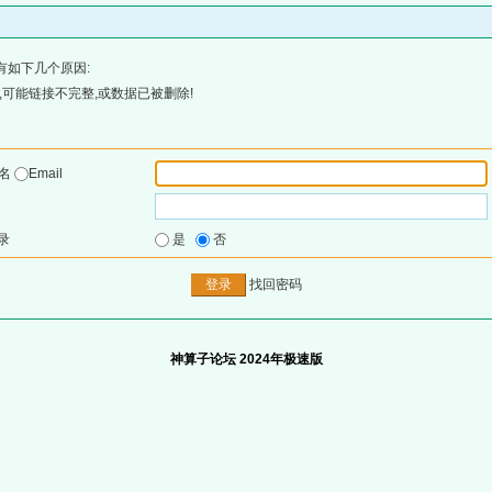
有如下几个原因:
可能链接不完整,或数据已被删除!
户名
Email
录
是
否
找回密码
神算子论坛 2024年极速版