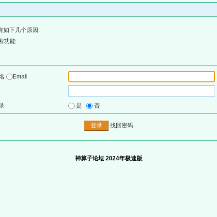
有如下几个原因:
索功能
户名
Email
录
是
否
找回密码
神算子论坛 2024年极速版