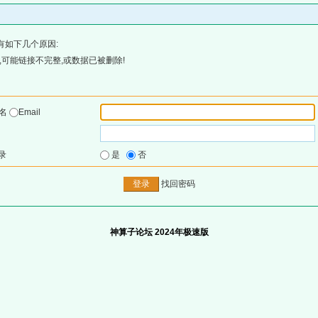
有如下几个原因:
可能链接不完整,或数据已被删除!
户名
Email
录
是
否
找回密码
神算子论坛 2024年极速版